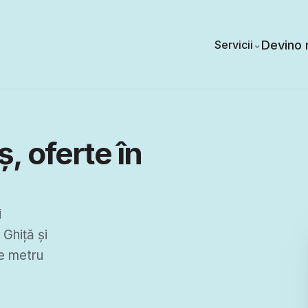
Devino 
Servicii
⌄
 oferte în 
 
hiță și 
e metru 