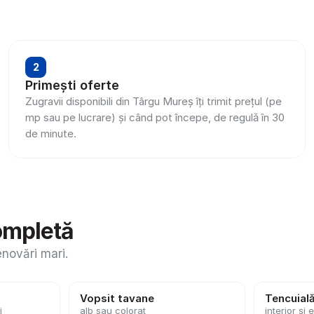
2
Primești oferte
Zugravii disponibili din Târgu Mureș îți trimit prețul (pe 
mp sau pe lucrare) și când pot începe, de regulă în 30 
de minute.
ompletă
enovări mari.
Vopsit tavane
Tencuial
i
alb sau colorat
interior și 