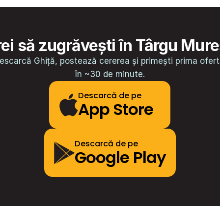
ei să zugrăvești în Târgu Mur
escarcă Ghiță, postează cererea și primești prima ofert
în ~30 de minute.
Descarcă de pe
App Store
Descarcă de pe
Google Play