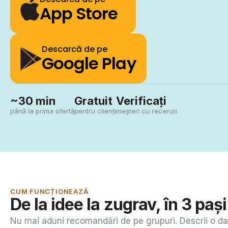
App Store
Descarcă de pe
Google Play
~30 min
Gratuit
Verificați
până la prima ofertă
pentru clienți
meșteri cu recenzii
CUM FUNCȚIONEAZĂ
De la idee la zugrav, în 3 pași
Nu mai aduni recomandări de pe grupuri. Descrii o dat