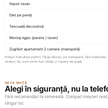
Vopsit tavan
Glet pe pereți
Tencuială decorativă
Montaj rigips (perete / tavan)
Zugrăvit apartament 2 camere (manoperă)
Prețuri indicative pentru Târgu Mureș, pe manoperă, fără materiale. V
straturi. Nu sunt tarife fixe Ghiță, ci repere de piață.
DE CE GHIȚĂ
Alegi în siguranță, nu la tele
Fără recomandări la nimereală. Compari meșteri reali, 
singur loc.