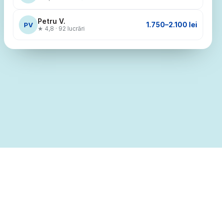
Petru V.
1.750–2.100 lei
PV
★ 4,8 · 92 lucrări