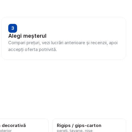
3
Alegi meșterul
Compari prețuri, vezi lucrări anterioare și recenzii, apoi 
accepți oferta potrivită.
ă decorativă
Rigips / gips-carton
exterior
pereți, tavane, nișe