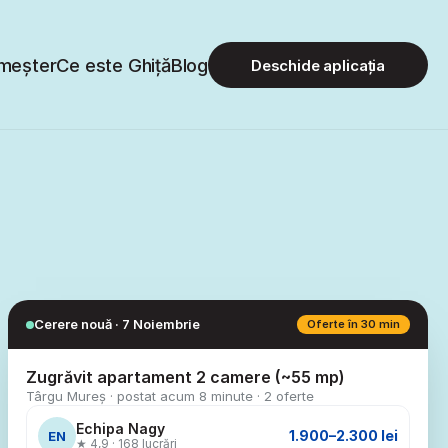
meșter
Ce este Ghiță
Blog
Deschide aplicația
Cerere nouă · 7 Noiembrie
Oferte în 30 min
Zugrăvit apartament 2 camere (~55 mp)
Târgu Mureș · postat acum 8 minute · 2 oferte
Echipa Nagy
1.900–2.300 lei
EN
★ 4,9 · 168 lucrări