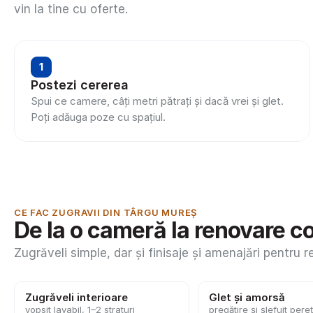
vin la tine cu oferte.
1
Postezi cererea
Spui ce camere, câți metri pătrați și dacă vrei și glet. 
Poți adăuga poze cu spațiul.
CE FAC ZUGRAVII DIN TÂRGU MUREȘ
De la o cameră la renovare c
Zugrăveli simple, dar și finisaje și amenajări pentru r
Zugrăveli interioare
Glet și amorsă
vopsit lavabil, 1–2 straturi
pregătire și șlefuit pereț