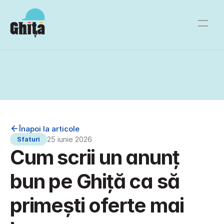
Servicii
⌄
Devino meșter
Ce este Ghiță
Blog
Înapoi la articole
25 iunie 2026
Sfaturi
Cum scrii un anunț 
bun pe Ghiță ca să 
primești oferte mai 