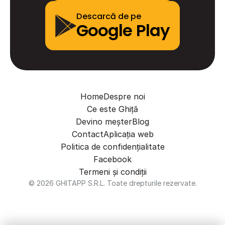
Descarcă de pe
Google Play
Home
Despre noi
Ce este Ghiță
Devino meșter
Blog
Contact
Aplicația web
Politica de confidențialitate
Facebook
Termeni și condiții
© 2026 GHITAPP S.R.L. Toate drepturile rezervate.