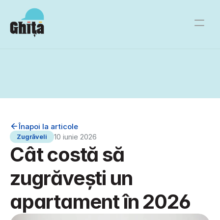
Servicii
⌄
Devino meșter
Ce este Ghiță
Blog
Înapoi la articole
10 iunie 2026
Zugrăveli
Cât costă să 
zugrăvești un 
apartament în 2026